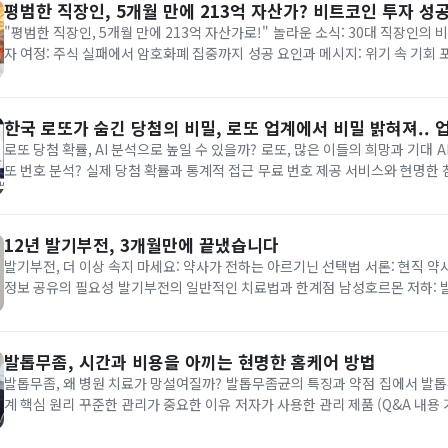
평범한 직장인, 5개월 만에 213억 자산가? 비트코인 투자 성
"평범한 직장인, 5개월 만에 213억 자산가로!" 놀라운 소식: 30대 직장인의 비트코인 투자 성공 투
자 여정: 주식 실패에서 암호화폐 집중까지 성공 요인과 메시지: 위기 속 기회
영향: 암호화폐 투자 관심 증대 신중한 접근의 필요성 서울에 거주하는 30대 평범한 직장인 정모 씨
가 단 5개월 만에 비트코인 투자...
한국 로또가 숨긴 당첨의 비밀, 로또 업계에서 비밀 밝혀져.. 
로또 당첨 확률, AI 분석으로 높일 수 있을까? 로또, 많은 이들의 희망과 기대 AI와 빅데이터 기반 로
또 번호 분석? 실제 당첨 확률과 통계적 접근 무료 번호 제공 서비스와 현명한 참여 매주 수많
람들이 로또를 구매하며 일확천금의 꿈을 꿉니다. 지난주 로또 총 판매액이 1
실은 로또에 대한 국민적 관심을 여...
12년 발기부전, 3개월만에 끝냈습니다
발기부전, 더 이상 속지 마세요: 약사가 전하는 아르기닌 선택법 서론: 현직 약사의 발기부전 경험과
정보 공유의 필요성 발기부전의 일반적인 치료법과 한계점 남성호르몬 저하: 
테스토스테론 주사 vs L-아르기닌: 어떤 선택이 나을까? L-아르기닌, 왜 중요
까? 좋은 아르기닌 제품 선택 기준 3가지...
발톱무좀, 시간과 비용을 아끼는 현명한 홈케어 방법
발톱무좀, 왜 병원 치료가 망설여질까? 발톱무좀균의 특징과 약점 집에서 발톱
계 핵심 원리 꾸준한 관리가 중요한 이유 저자가 사용한 관리 제품 (Q&A 내용 기반) 발톱
고민하는 분들이 많습니다. 특히 상태가 심각하다면 즉시 전문의와 상담하는 것
톱 변형이 심하거나 통증이 동반되는 경우는 단순한...