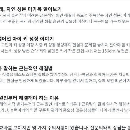
래, 자연 성분 마가목 알아보기
기관지 불편감의 어려움 근본적인 원인 해결의 중요성 주목받는 자연 성분: 마
리와 건강한 생활 습관의 필요성 아침마다 목구멍을 가득 채우는 끈적한 가래와 반복
에 큰 불편을 초래합니다. 심한 경우 가슴 통증을 느끼거나 숙면을 취하기 어려워 
넘어선 아이 키 성장 이야기
의 고민과 키 성장 여정 시중 키 성장 영양제의 현실과 문제점 놓치지 말아야 할 키
 키가 작은 편입니다. 저는 156cm, 남편은 166cm로, 저희 아
까지 키가 작아 마음고생을 했습니다. 작은 키 때문에 아이가 위축되고...
가 말하는 근본적인 해결법
음 테스토스테론 결핍과 발기부전의 관계 L-류신과 함께하는 자연 치유법 40대 중반에 접어
는 현실을 인정하게 되었습니다. 하루 종일 앉아서 일하고, 집에 오면 피곤에 
제가 없다고 믿고 싶었지만, 결정사 매칭 후 강직도 문제로 스킵당한 경험은 자
 원인부터 해결해야 하는 이유
이해의 시작 발기부전의 근본 원인: 테스토스테론과 근육량의 관계 일시적 해결
마카의 역할 꾸준한 관리의 중요성 많은 남성들이 나이가 들면서 발기부전 문제를 경험하
 해결책을 찾는 것을 어려워하는 경우가 많습니다. 하지만 문제를 정확히 인식하고
효과를 보이지만 몇 가지 주의사항이 있습니다. 전문의와의 상담을 