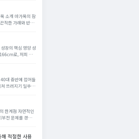
가목 소개 마가목의 잠
삶의 질...
 성장의 핵심 영양 성
들
지쳐 쓰러지기 일쑤였
존심을 무너뜨렸습니
책의 한계점 자연적인
 원인...
통해 적절한 사용