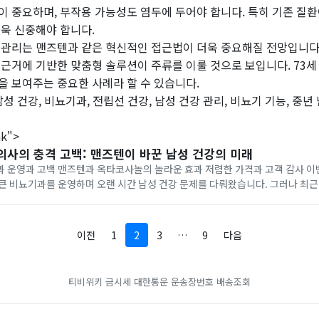
이 중요하며, 부작용 가능성도 염두에 두어야 합니다. 특히 기존 질
더욱 신중해야 합니다.
 관리는 맨즈텐과 같은 혁신적인 접근법이 더욱 중요해질 전망입니다.
 근거에 기반한 맞춤형 솔루션이 주류를 이룰 것으로 보입니다. 73세
을 보여주는 중요한 사례라 할 수 있습니다.
남성 건강, 비뇨기과, 전립선 건강, 남성 건강 관리, 비뇨기 기능, 중년
nk">
의사의 충격 고백: 맨즈텐이 바꾼 남성 건강의 미래
운영과 고백 맨즈텐과 옥타코사놀의 놀라운 효과 저렴한 가격과 고객 감사 이벤트 올해 73세
큰 비뇨기과를 운영하며 오랜 시간 남성 건강 문제를 다뤄왔습니다. 그러나 최근
니다. 구대룡 씨는 "비뇨기과 시술은 효능이 없고 부작용만 있을 뿐"이라며, 
이전
1
2
3
…
9
다음
티비위키
금시세
대한통운 운송장번호 배송조회