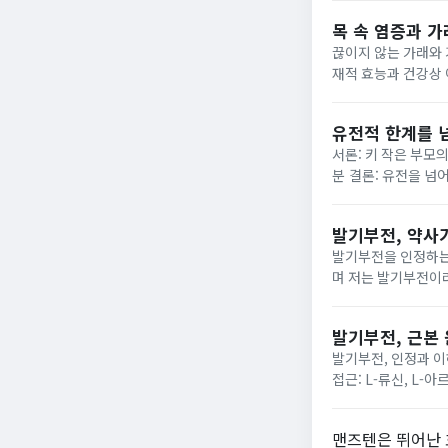
목 속 염증과 가
끊이지 않는 가래와 
재적 효능과 건강상 이점 꾸준한 관
되는 기침은 일상생활
유전적 한계를 
서론: 키 작은 부모
분 결론: 유전을 넘어서는 키 성장 방법 요약 저와 남편은
이 역시 중학생 시절
발기부전, 약사
발기부전을 인정하는 첫걸
며 저는 발기부전이라
던 생활. 스스로 문
다. 그때...
발기부전, 근본
발기부전, 인정과 
접근: L-류신, L-아르기닌, 블랙
지만, 이를 인정하고
맨즈텐은 뛰어난 