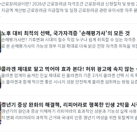
근로장려금이란? 2026년 근로장려금 자격조건 근로장려금 신청절차 및 방법 
지급액 계산법 근로장려금 지급절차 및 일정 근로장려금 관련 유의사항 자주 묻는
장려금은 저소득 근로자 및 자영업자 가구의 실질소득을 지원하기 위한 제도로,
시행됩니다. 가구 유형별로 차등 지급되며 최대 330만원까지 지원받...
노후 대비 최적의 선택, 국가자격증 '손해평가사'의 모든 것
손해평가사란? 기후변화 시대의 필수 직업 누구나 쉽게 취득할 수 있는 자격증 
로 본 손해평가사의 가능성 정부 지원 확대로 더욱 밝은 전망 자격증 취득을 위한
준비와 안정적인 수입원 확보를 위해 '손해평가사' 국가자격증이 큰 주목을 받
가사는 자연재해로 인한 농작물 피해를 평가하고 보험금 청구를 돕는...
콜라겐 제대로 알고 먹어야 효과 본다! 허위 광고에 속지 않는
콜라겐 업계의 숨겨진 진실 제대로 된 콜라겐의 기준 3가지 콜라겐 선택 시 꼭 
소 콜라겐과 함께 먹으면 좋은 시너지 성분 안전하게 콜라겐 섭취하는 방법 요즘 피부 관리를 위해
콜라겐을 섭취하는 분들이 많아졌습니다. 하지만 많은 소비자들이 콜라겐 함량
하다가 효과를 보지 못하는 경우가 많습니다. 실제로 콜라겐 업계에...
갱년기 증상 완화의 해결책, 리피어라로 행복한 인생 2막을 
갱년기의 원인과 증상 이해하기 리피어라의 효과적인 성분과 기능성 실제 사용
치 변화 리피어라의 과학적 근거와 국내외 인증 갱년기 여성을 위한 토탈케어 솔루션 100세
맞이한 오늘날, 중년 여성들의 행복한 인생 2막을 방해하는 갱년기 증상은 심
갱년기는 여성호르몬인 에스트로겐의 급격한 감소로 인해 불면증, 열감...