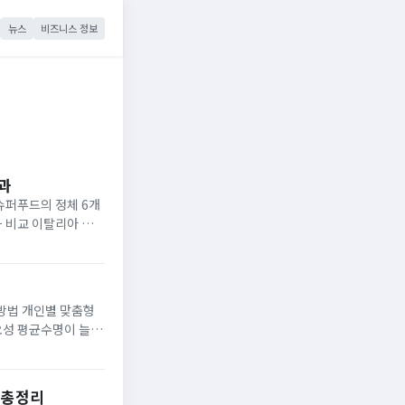
뉴스
비즈니스 정보
과
슈퍼푸드의 정체 6개
과 비교 이탈리아 현지
 비만율이 가장 낮은
 방법 개인별 맞춤형
요성 평균수명이 늘어
생하는 전립선 비대증
 총정리