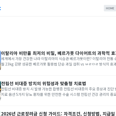
c
HOME
이탈리아 비만율 최저의 비밀, 베르가못 다이어트의 과학적 효
세계에서 가장 건강한 나라 이탈리아의 식습관 베르가못이란? 이탈리아 전통 
월 23kg 감량 성공한 베르가못 활용법 단순 과일 섭취 vs ㅂㄹㅁㄹ 방식의 효
인들의 다이어트 노하우 한국에서 적용 가능한 지중해식 다이어트 팁 유럽에서
이탈리아는 세계보건기구(WHO)가 선정한 '세계에서 가장 건강한 나...
전립선 비대증 방치의 위험성과 맞춤형 치료법
전립선 비대증 방치 시 발생 가능한 합병증 전립선 비대증의 주요 증상과 진단
치료 옵션 5가지 당뇨 환자를 위한 안전한 수술 시스템 전립선 건강 관리의 중
나면서 '유병장수' 시대가 도래했습니다. 특히 중장년층 남성의 70%에서 발
은 방치할 경우 삶의 질을 크게 저하시키는 주요 원인이 됩니다. 많은...
2026년 근로장려금 신청 가이드: 자격조건, 신청방법, 지급일