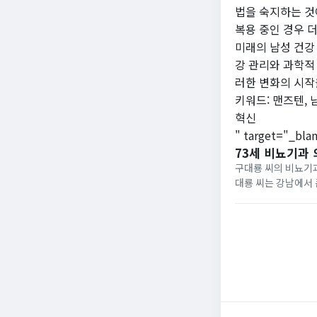
법을 숙지하는 것
복용 중인 경우 
미래의 남성 건강
강 관리와 과학적
러한 변화의 시작
키워드: 맨즈텐, 
혁신
" target="_bla
73세 비뇨기과 
구대룡 씨의 비뇨기과 
대룡 씨는 강남에서 
이 화제가 되고 있습
받...