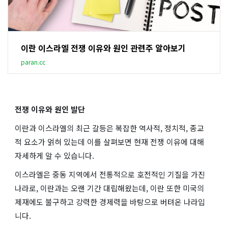
이란 이스라엘 전쟁 이유와 원인 관련주 알아보기
paran.cc
전쟁 이유와 원인 발단
이란과 이스라엘의 최근 갈등은 복잡한 역사적, 정치적, 종교
적 요소가 얽혀 있는데 이를 살펴보면 현재 전쟁 이유에 대해
자세하게 알 수 있습니다.
이스라엘은 중동 지역에서 전통적으로 호전적인 기질을 가진
나라로, 이란과는 오랜 기간 대립해왔는데, 이란 또한 미국의
제재에도 불구하고 강력한 경제력을 바탕으로 버텨온 나라입
니다.