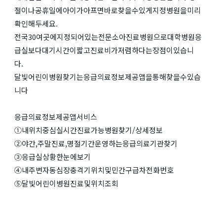
절이나공휴일에아이가아프면바로찾을수있게지정병원을미리
확인해두세요.
전국30여곳에지정되어있는전문소아진료병원으로대학병원응
급실보다대기시간이짧고진료비가저렴하다는장점이있습니
다.
달빛어린이병원찾기는응급의료정보제공앱을통해찾을수있습
니다
응급의료정보제공앱서비스
①내위치중심실시간진료가능병원찾기/상세정보
②야간,주말진료,명절기간운영하는응급의료기관찾기
③응급실상황한눈에보기
④내주변자동심장충격기위치및민간구급차전화번호
⑤달빛어린이병원진료및위치조회