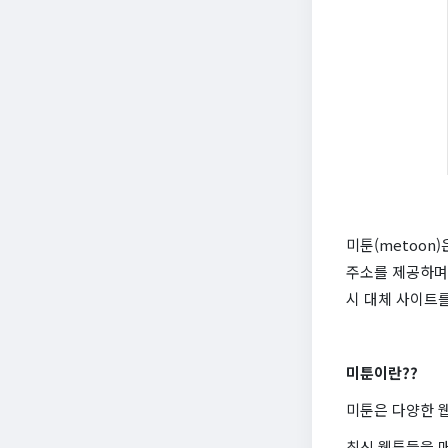
미툰(metoon
주소를 제공하며,
시 대체 사이트
미툰이란??
미툰은 다양한 
최신 웹툰들을 매