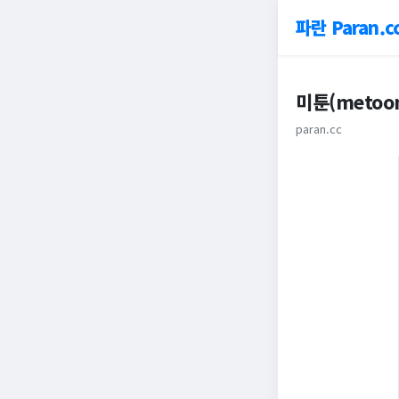
파란 Paran.c
미툰(metoo
paran.cc