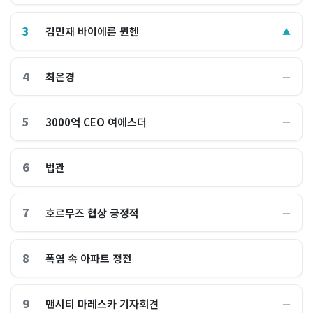
3
김민재 바이에른 뮌헨
▲
4
최은경
―
5
3000억 CEO 여에스더
―
6
법관
―
7
호르무즈 협상 긍정적
―
8
폭염 속 아파트 정전
―
9
맨시티 마레스카 기자회견
―