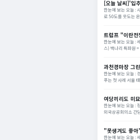
[오늘 날씨]'입
한눈에 보는 오늘 :
로 50도를 웃도는 
40도에 육박할 전망이
트럼프 "이란전
한눈에 보는 오늘 : 
스) 백나리 특파원 
은 이날 백악관 행정
과천경마장 그린
한눈에 보는 오늘 : 
푸는 첫 사례 서울 
정부가 경기 과천 경마장
여당끼리도 미묘
한눈에 보는 오늘 :
외국상공회의소 간담
법의 핵심 쟁점으로 부
"못생겨도 좋아"
한눈에 보는 오늘 :