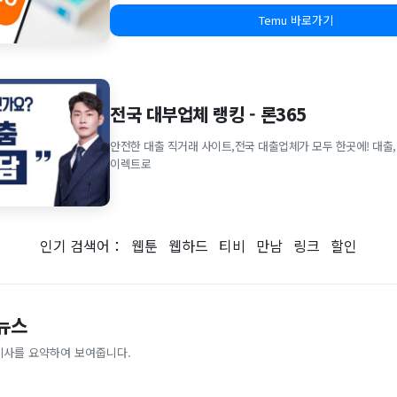
Temu 바로가기
전국 대부업체 랭킹 - 론365
안전한 대출 직거래 사이트,전국 대출업체가 모두 한곳에! 대출,
이렉트로
인기 검색어：
웹툰
웹하드
티비
만남
링크
할인
 뉴스
기사를 요약하여 보여줍니다.