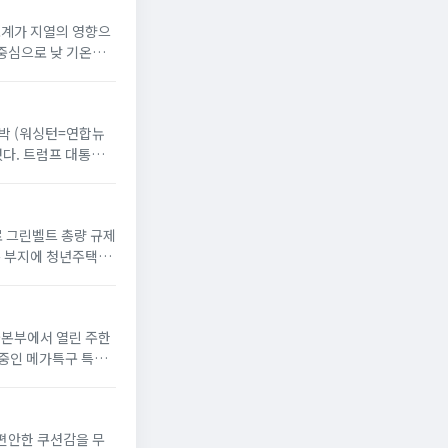
온도계가 지열의 영향으
 중심으로 낮 기온이
 반박 (워싱턴=연합뉴
했다. 트럼프 대통령
으로 그린벨트 총량 규제
옥 부지에 청년주택”
서울본부에서 열린 주한
 중인 메가특구 특별
 편안한 쿠션감을 무