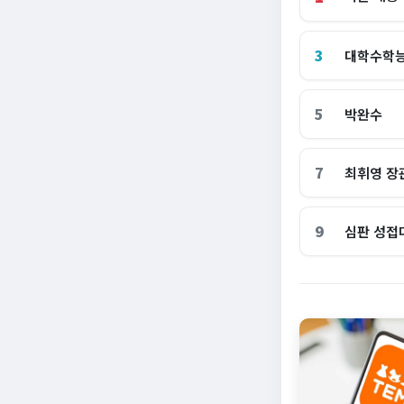
3
대학수학
5
박완수
7
최휘영 장
9
심판 성접