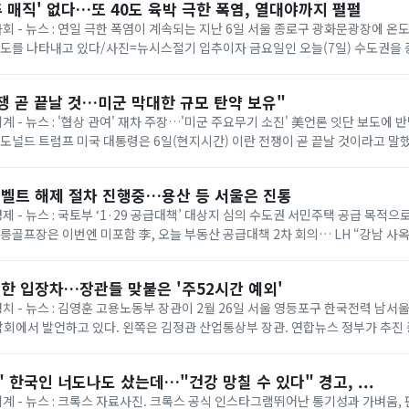
추 매직' 없다…또 40도 육박 극한 폭염, 열대야까지 펄펄
 사회 - 뉴스 : 연일 극한 폭염이 계속되는 지난 6일 서울 종로구 광화문광장에 
온도를 나타내고 있다/사진=뉴시스절기 입추이자 금요일인 오늘(7일) 수도권을
다. 기상청에 따르면 이날은 ...
쟁 곧 끝날 것…미군 막대한 규모 탄약 보유"
세계 - 뉴스 : '협상 관여' 재차 주장…'미군 주요무기 소진' 美언론 잇단 보도에
= 도널드 트럼프 미국 대통령은 6일(현지시간) 이란 전쟁이 곧 끝날 것이라고 말
명령 서명식에서 취재진과...
벨트 해제 절차 진행중…용산 등 서울은 진통
경제 - 뉴스 : 국토부 ‘1·29 공급대책’ 대상지 심의 수도권 서민주택 공급 목적
태릉골프장은 이번엔 미포함 李, 오늘 부동산 공급대책 2차 회의… LH “강남 사
 등 올해 1·...
한 입장차…장관들 맞붙은 '주52시간 예외'
 정치 - 뉴스 : 김영훈 고용노동부 장관이 2월 26일 서울 영등포구 한국전력 남
회에서 발언하고 있다. 왼쪽은 김정관 산업통상부 장관. 연합뉴스 정부가 추진
상한 ‘주 52시간제 특례’가 정...
 한국인 너도나도 샀는데…"건강 망칠 수 있다" 경고, ...
 세계 - 뉴스 : 크록스 자료사진. 크록스 공식 인스타그램뛰어난 통기성과 가벼움,