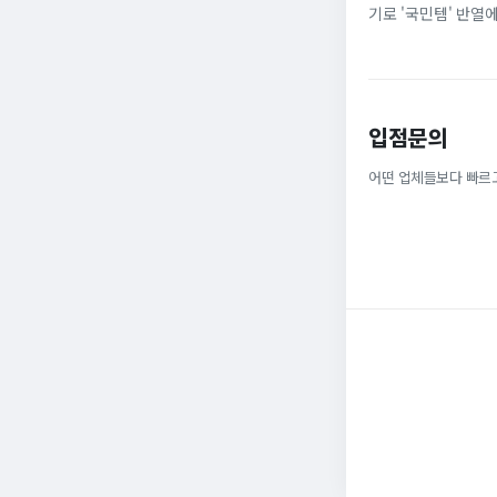
기로 '국민템' 반열
넓은 발볼과 부드러운
입점문의
어떤 업체들보다 빠르