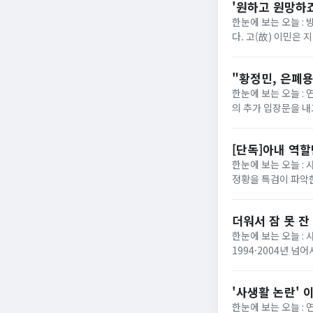
'원하고 원망하죠
한눈에 보는 오늘 : 
다. 고(故) 이민은 
다. 집으로 귀가한 남
"황정민, 은폐용
한눈에 보는 오늘 : 
의 추가 입장문을 내
SNS를 통해 카카오
[단독]아내 역
한눈에 보는 오늘 :
정황을 특검이 파악한
서의 공적인 지위를 
더워서 잠 못 잔
한눈에 보는 오늘 : 
1994·2004년 넘
려야""어제 밤새 자다 
'사생활 논란' 
한눈에 보는 오늘 :