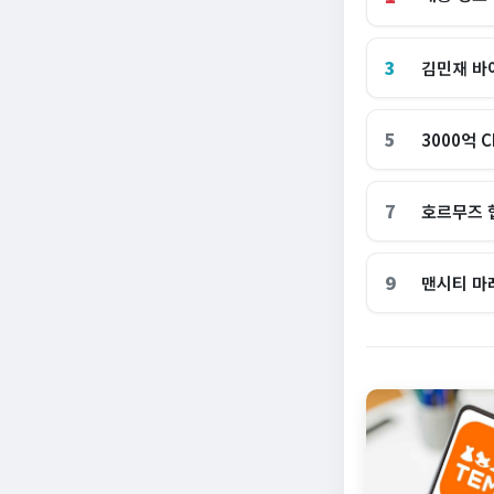
3
김민재 바
5
3000억 
7
호르무즈 
9
맨시티 마