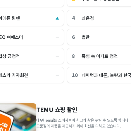
4
이에른 뮌헨
최은경
▲
6
CEO 여에스더
법관
―
8
협상 긍정적
폭염 속 아파트 정전
―
10
레스카 기자회견
데이먼과 테론, 놀란과 한
―
TEMU 쇼핑 할인
테무(Temu)는 소비자들이 최고의 삶을 누릴 수 있도록 합니다
고품질의 제품을 제공하기 위해 최선을 다하고 있습니다.