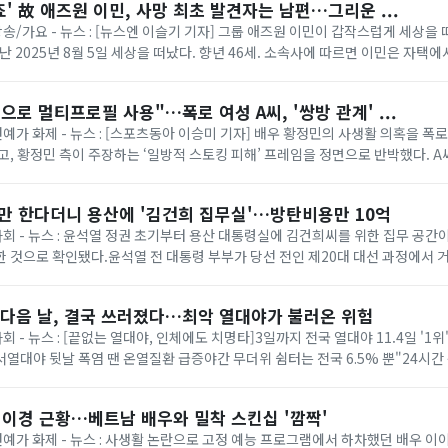
' 故 애즈원 이민, 사망 최초 발견자는 남편…그리운 ...
방송/가요 - 뉴스 : [뉴스엔 이슬기 기자] 그룹 애즈원 이민이 갑작스럽게 세상을 
지난 2025년 8월 5일 세상을 떠났다. 향년 46세. 소속사에 따르면 이민은 자택
편이 최초 발견해 신고...
으로 멀티프로필 사용"…폭로 여성 A씨, '쌍방 관계' ...
연예가 화제 - 뉴스 : [스포츠동아 이승미 기자] 배우 황정민의 사생활 의혹을 폭
고, 황정민 측이 주장하는 ‘일방적 스토킹 피해’ 프레임을 정면으로 반박했다. A
톡 멀티프로필 정황과 음성 통화...
할만 한다더니 용산에 '김건희 집무실'…방탄비용만 10억
 사회 - 뉴스 : 윤석열 정권 초기부터 용산 대통령실에 김건희씨를 위한 집무 공
 것으로 확인됐다.윤석열 전 대통령 부부가 당선 전인 제20대 대선 과정에서 
주장하지 않겠다고 약속했지만, ...
 다음 날, 결국 쓰러졌다…최악 열대야가 불러온 위험
사회 - 뉴스 : [끝없는 열대야, 인체에도 치명타]3일까지 전국 열대야 11.4일 '1
어서열대야 뒷날 폭염 땐 온열질환 급증야간 무더위 쉼터는 전국 6.5% 뿐"24시간
깨다 했죠. 몸에 ...
이이경 근황…베트남 배우와 밀착 스킨십 '깜짝'
 연예가 화제 - 뉴스 : 사생활 논란으로 고정 예능 프로그램에서 하차했던 배우 