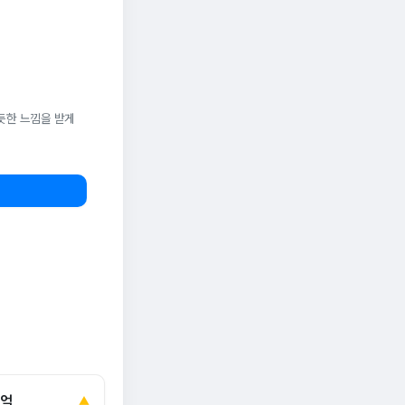
듯한 느낌을 받게
0억
▲