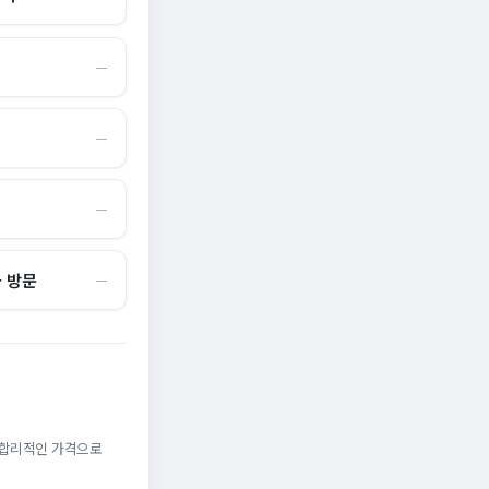
―
―
―
국 방문
―
. 합리적인 가격으로