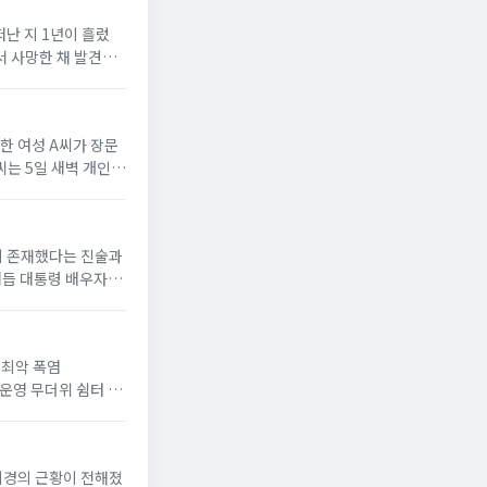
떠난 지 1년이 흘렀
에서 사망한 채 발견됐
로한 여성 A씨가 장문
씨는 5일 새벽 개인
간이 존재했다는 진술과
거듭 대통령 배우자로
위'최악 폭염
 운영 무더위 쉼터 늘
이이경의 근황이 전해졌