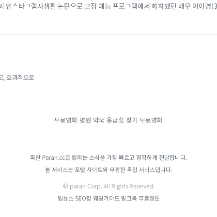
찌비 인스타그램사생활 논란으로 고정 예능 프로그램에서 하차했던 배우 이이경(3
배우 호앙옌찌비(31)는 최근 자신의 인...
고, 효과적으로
무료영화
병원 약국 응급실 찾기
무료영화
파란 Paran.cc은 원하는 소식을 가장 빠르고 정확하게 전달합니다.
본 서비스는 포털 사이트와 무관한 독립 서비스입니다.
© paran Corp. All Rights Reserved.
팁뉴스
SEO킹
웨딩가이드
링크북
무료웹툰