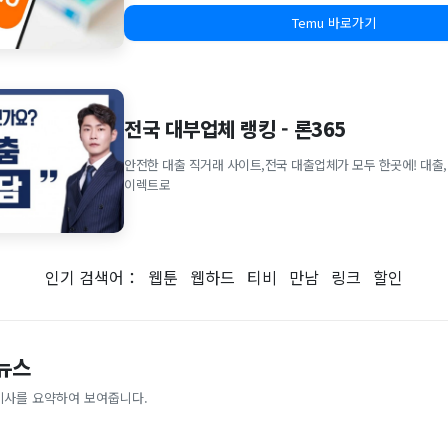
Temu 바로가기
전국 대부업체 랭킹 - 론365
안전한 대출 직거래 사이트,전국 대출업체가 모두 한곳에! 대출,
이렉트로
인기 검색어：
웹툰
웹하드
티비
만남
링크
할인
 뉴스
기사를 요약하여 보여줍니다.