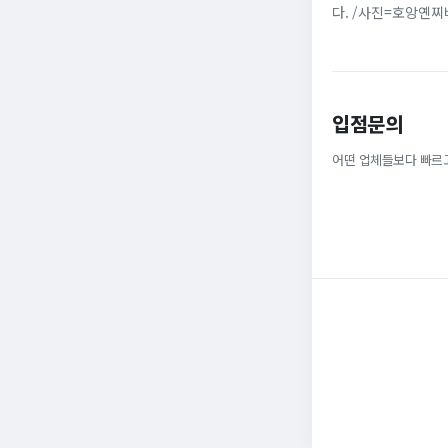
다. /사진=호앙옌
다. 베트남 가수 겸 
입점문의
어떤 업체들보다 빠르