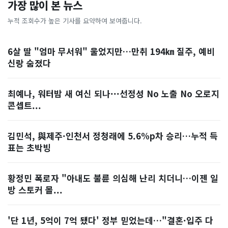
가장 많이 본 뉴스
누적 조회수가 높은 기사를 요약하여 보여줍니다.
6살 딸 "엄마 무서워" 울었지만…만취 194㎞ 질주, 예비
신랑 숨졌다
최예나, 워터밤 새 여신 되나···선정성 No 노출 No 오로지
콘셉트...
김민석, 與제주·인천서 정청래에 5.6%p차 승리…누적 득
표는 초박빙
황정민 폭로자 "아내도 불륜 의심해 난리 치더니…이젠 일
방 스토커 몰...
'단 1년, 5억이 7억 됐다' 정부 믿었는데…"결혼·입주 다