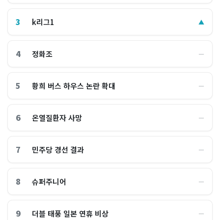
3
k리그1
▲
4
정화조
―
5
황희 버스 하우스 논란 확대
―
6
온열질환자 사망
―
7
민주당 경선 결과
―
8
슈퍼주니어
―
9
더블 태풍 일본 연휴 비상
―