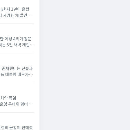
떠난 지 1년이 흘렀
에서 사망한 채 발견됐
로한 여성 A씨가 장문
씨는 5일 새벽 개인
간이 존재했다는 진술과
거듭 대통령 배우자로
위'최악 폭염
 운영 무더위 쉼터 늘
이이경의 근황이 전해졌