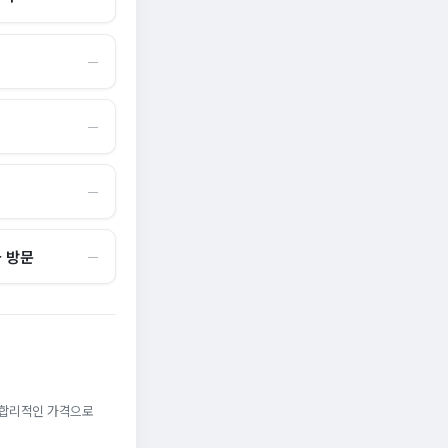
―
―
―
국 방문
―
. 합리적인 가격으로