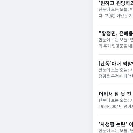
'원하고 원망하죠
한눈에 보는 오늘 : 
다. 고(故) 이민은 
다. 집으로 귀가한 남
"황정민, 은폐용
한눈에 보는 오늘 : 
의 추가 입장문을 내
SNS를 통해 카카오
[단독]아내 역
한눈에 보는 오늘 :
정황을 특검이 파악한
서의 공적인 지위를 
더워서 잠 못 잔
한눈에 보는 오늘 : 
1994·2004년 넘
려야""어제 밤새 자다 
'사생활 논란' 
한눈에 보는 오늘 :