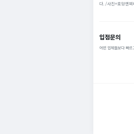
다. /사진=호앙옌
다. 베트남 가수 겸 
입점문의
어떤 업체들보다 빠르