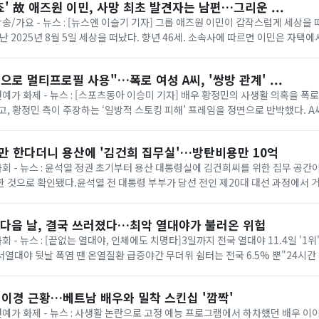
' 故 애즈원 이민, 사망 최초 발견자는 남편…그리운 ...
방송/가요 - 뉴스 : [뉴스엔 이슬기 기자] 그룹 애즈원 이민이 갑작스럽게 세상을 
지난 2025년 8월 5일 세상을 떠났다. 향년 46세. 소속사에 따르면 이민은 자택
편이 최초 발견해 신고...
으로 멀티프로필 사용"…폭로 여성 A씨, '쌍방 관계' ...
연예가 화제 - 뉴스 : [스포츠동아 이승미 기자] 배우 황정민의 사생활 의혹을 폭
고, 황정민 측이 주장하는 ‘일방적 스토킹 피해’ 프레임을 정면으로 반박했다. A
톡 멀티프로필 정황과 음성 통화...
할만 한다더니 용산에 '김건희 집무실'…방탄비용만 10억
 사회 - 뉴스 : 윤석열 정권 초기부터 용산 대통령실에 김건희씨를 위한 집무 공
 것으로 확인됐다.윤석열 전 대통령 부부가 당선 전인 제20대 대선 과정에서 
주장하지 않겠다고 약속했지만, ...
 다음 날, 결국 쓰러졌다…최악 열대야가 불러온 위험
사회 - 뉴스 : [끝없는 열대야, 인체에도 치명타]3일까지 전국 열대야 11.4일 '1
어서열대야 뒷날 폭염 땐 온열질환 급증야간 무더위 쉼터는 전국 6.5% 뿐"24시간
깨다 했죠. 몸에 ...
이이경 근황…베트남 배우와 밀착 스킨십 '깜짝'
 연예가 화제 - 뉴스 : 사생활 논란으로 고정 예능 프로그램에서 하차했던 배우 