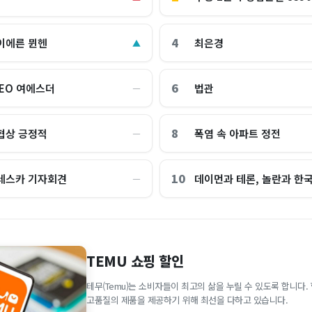
4
이에른 뮌헨
최은경
▲
6
CEO 여에스더
법관
―
8
협상 긍정적
폭염 속 아파트 정전
―
10
레스카 기자회견
데이먼과 테론, 놀란과 한
―
TEMU 쇼핑 할인
테무(Temu)는 소비자들이 최고의 삶을 누릴 수 있도록 합니다
고품질의 제품을 제공하기 위해 최선을 다하고 있습니다.