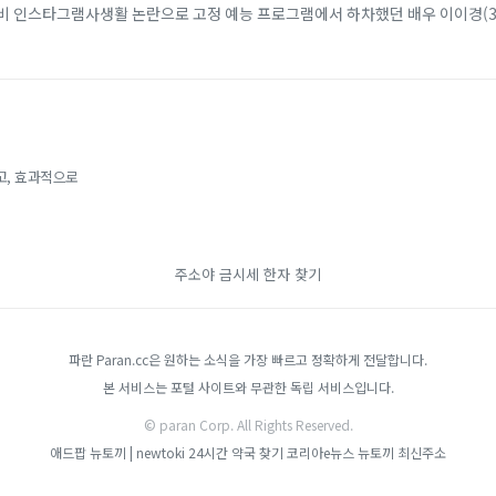
찌비 인스타그램사생활 논란으로 고정 예능 프로그램에서 하차했던 배우 이이경(3
배우 호앙옌찌비(31)는 최근 자신의 인...
고, 효과적으로
주소야
금시세
한자 찾기
파란 Paran.cc은 원하는 소식을 가장 빠르고 정확하게 전달합니다.
본 서비스는 포털 사이트와 무관한 독립 서비스입니다.
© paran Corp. All Rights Reserved.
애드팝
뉴토끼 | newtoki
24시간 약국 찾기
코리아e뉴스
뉴토끼 최신주소