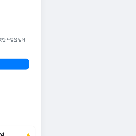
듯한 느낌을 받게
0억
▲