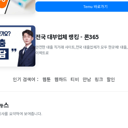
Temu 바로가기
전국 대부업체 랭킹 - 론365
안전한 대출 직거래 사이트,전국 대출업체가 모두 한곳에! 대출,
이렉트로
인기 검색어：
웹툰
웹하드
티비
만남
링크
할인
 뉴스
기사를 요약하여 보여줍니다.