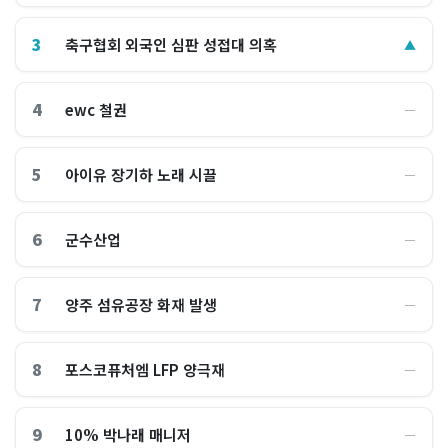
3
축구협회 외국인 심판 성접대 의혹
▲
4
ewc 철권
―
5
아이유 장기하 노래 시끌
―
6
군수산업
―
7
양주 섬유공장 화재 발생
―
8
포스코퓨처엠 LFP 양극재
―
9
10% 박나래 매니저
―