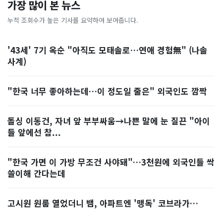
가장 많이 본 뉴스
누적 조회수가 높은 기사를 요약하여 보여줍니다.
'43세' 7기 옥순 "아직도 모태솔로…연애 경험無" (나솔
사계)
"한국 너무 좋아하는데…이 정도일 줄은" 외국인도 깜짝
돌싱 이동건, 자녀 앞 부부싸움→나쁜 말에 눈 질끈 "아이
들 앞에선 참...
"한국 가면 이 가방 무조건 사야돼"…3천원에 외국인들 싹
쓸이해 간다는데
고시원 원룸 열었더니 뱀, 아파트엔 '맹독' 코브라가…