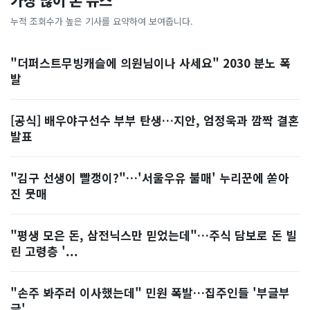
가장 많이 본 뉴스
누적 조회수가 높은 기사를 요약하여 보여줍니다.
"더퍼스트무빙캐슬에 의원님이나 사세요" 2030 분노 폭
발
[공식] 배우야구선수 부부 탄생…지안, 엄정욱과 깜짝 결혼
발표
"김구 선생이 빨갱이?"…'서울우유 불매' 누리꾼에 쏟아
진 뭇매
"평생 모은 돈, 삼전닉스만 믿었는데"…주식 담보로 돈 빌
린 고령층 '...
"손주 봐주러 이사했는데" 민원 폭발…집주인들 '부글부
글'