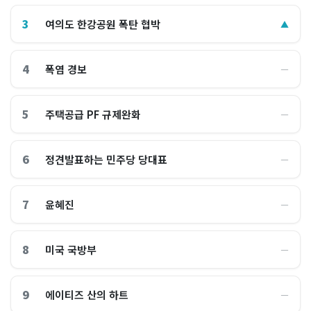
3
여의도 한강공원 폭탄 협박
▲
4
폭염 경보
―
5
주택공급 PF 규제완화
―
6
정견발표하는 민주당 당대표
―
7
윤혜진
―
8
미국 국방부
―
9
에이티즈 산의 하트
―