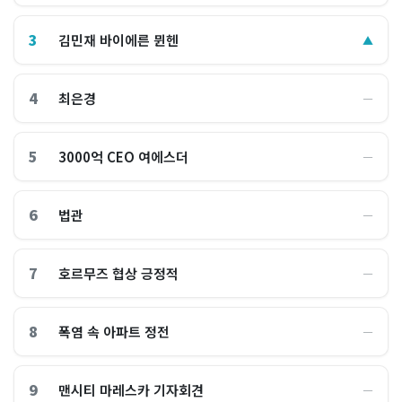
3
김민재 바이에른 뮌헨
▲
4
최은경
―
5
3000억 CEO 여에스더
―
6
법관
―
7
호르무즈 협상 긍정적
―
8
폭염 속 아파트 정전
―
9
맨시티 마레스카 기자회견
―