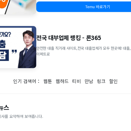
Temu 바로가기
전국 대부업체 랭킹 - 론365
안전한 대출 직거래 사이트,전국 대출업체가 모두 한곳에! 대출,
이렉트로
인기 검색어：
웹툰
웹하드
티비
만남
링크
할인
 뉴스
기사를 요약하여 보여줍니다.