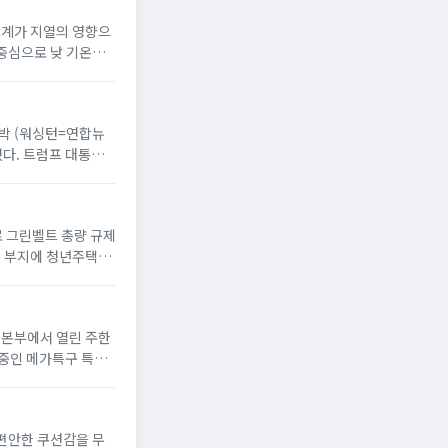
온도계가 지열의 영향으
 중심으로 낮 기온이
 반박 (워싱턴=연합뉴
했다. 트럼프 대통령
으로 그린벨트 총량 규제
옥 부지에 청년주택”
서울본부에서 열린 주한
 중인 메가특구 특별
 편안한 쿠션감을 무