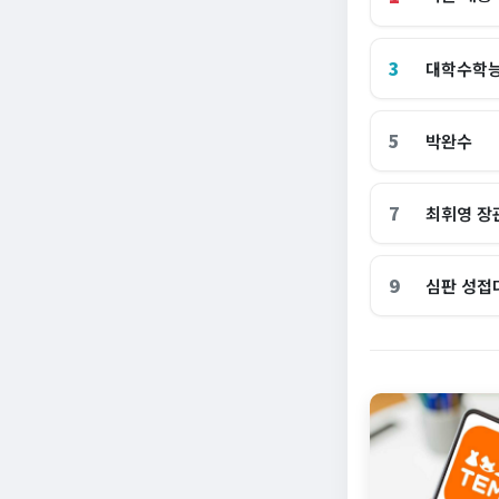
3
대학수학
5
박완수
7
최휘영 장
9
심판 성접