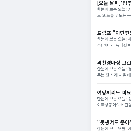
[오늘 날씨]'입
한눈에 보는 오늘 :
로 50도를 웃도는 
40도에 육박할 전망이
트럼프 "이란전
한눈에 보는 오늘 : 
스) 백나리 특파원 
은 이날 백악관 행정
과천경마장 그린
한눈에 보는 오늘 : 
푸는 첫 사례 서울 
정부가 경기 과천 경마장
여당끼리도 미묘
한눈에 보는 오늘 :
외국상공회의소 간담
법의 핵심 쟁점으로 부
"못생겨도 좋아"
한눈에 보는 오늘 :