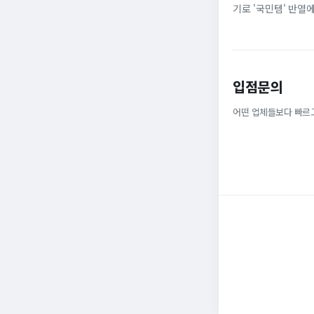
기로 '국민템' 반열
넓은 발볼과 부드러운
입점문의
어떤 업체들보다 빠르