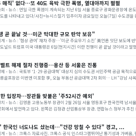
추 매직' 없다…또 40도 육박 극한 폭염, 열대야까지 펄펄
 사회 - 뉴스 : 연일 극한 폭염이 계속되는 지난 6일 서울 종로구 광화문광장에 
온도를 나타내고 있다/사진=뉴시스절기 입추이자 금요일인 오늘(7일) 수도권을
다. 기상청에 따르면 이날은 ...
쟁 곧 끝날 것…미군 막대한 규모 탄약 보유"
세계 - 뉴스 : '협상 관여' 재차 주장…'미군 주요무기 소진' 美언론 잇단 보도에
= 도널드 트럼프 미국 대통령은 6일(현지시간) 이란 전쟁이 곧 끝날 것이라고 말
명령 서명식에서 취재진과...
벨트 해제 절차 진행중…용산 등 서울은 진통
경제 - 뉴스 : 국토부 ‘1·29 공급대책’ 대상지 심의 수도권 서민주택 공급 목적
태릉골프장은 이번엔 미포함 李, 오늘 부동산 공급대책 2차 회의… LH “강남 사
 등 올해 1·...
한 입장차…장관들 맞붙은 '주52시간 예외'
 정치 - 뉴스 : 김영훈 고용노동부 장관이 2월 26일 서울 영등포구 한국전력 남
회에서 발언하고 있다. 왼쪽은 김정관 산업통상부 장관. 연합뉴스 정부가 추진
상한 ‘주 52시간제 특례’가 정...
 한국인 너도나도 샀는데…"건강 망칠 수 있다" 경고, ...
 세계 - 뉴스 : 크록스 자료사진. 크록스 공식 인스타그램뛰어난 통기성과 가벼움,