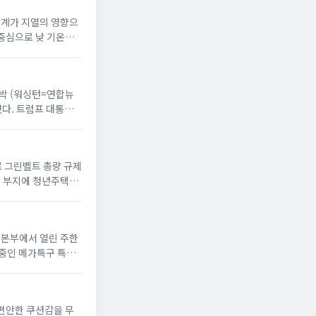
온도계가 지열의 영향으
 중심으로 낮 기온이
 반박 (워싱턴=연합뉴
했다. 트럼프 대통령
으로 그린벨트 총량 규제
옥 부지에 청년주택”
서울본부에서 열린 주한
 중인 메가특구 특별
 편안한 쿠션감을 무