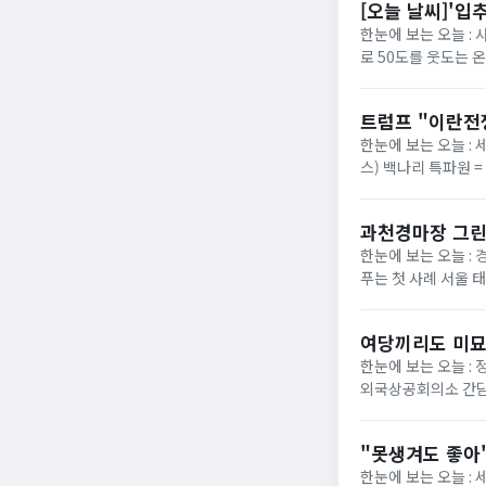
[오늘 날씨]'입
한눈에 보는 오늘 :
로 50도를 웃도는 
40도에 육박할 전망이
트럼프 "이란전
한눈에 보는 오늘 : 
스) 백나리 특파원 
은 이날 백악관 행정
과천경마장 그린
한눈에 보는 오늘 : 
푸는 첫 사례 서울 
정부가 경기 과천 경마장
여당끼리도 미묘
한눈에 보는 오늘 :
외국상공회의소 간담
법의 핵심 쟁점으로 부
"못생겨도 좋아"
한눈에 보는 오늘 :