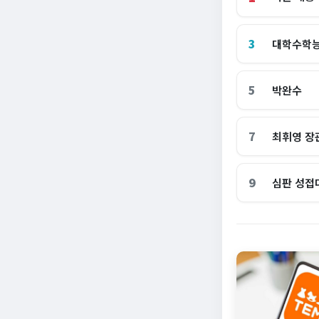
3
대학수학
5
박완수
7
최휘영 장
9
심판 성접