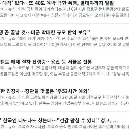
추 매직' 없다…또 40도 육박 극한 폭염, 열대야까지 펄펄
 사회 - 뉴스 : 연일 극한 폭염이 계속되는 지난 6일 서울 종로구 광화문광장에 
온도를 나타내고 있다/사진=뉴시스절기 입추이자 금요일인 오늘(7일) 수도권을
다. 기상청에 따르면 이날은 ...
쟁 곧 끝날 것…미군 막대한 규모 탄약 보유"
세계 - 뉴스 : '협상 관여' 재차 주장…'미군 주요무기 소진' 美언론 잇단 보도에
= 도널드 트럼프 미국 대통령은 6일(현지시간) 이란 전쟁이 곧 끝날 것이라고 말
명령 서명식에서 취재진과...
벨트 해제 절차 진행중…용산 등 서울은 진통
경제 - 뉴스 : 국토부 ‘1·29 공급대책’ 대상지 심의 수도권 서민주택 공급 목적
태릉골프장은 이번엔 미포함 李, 오늘 부동산 공급대책 2차 회의… LH “강남 사
 등 올해 1·...
한 입장차…장관들 맞붙은 '주52시간 예외'
 정치 - 뉴스 : 김영훈 고용노동부 장관이 2월 26일 서울 영등포구 한국전력 남
회에서 발언하고 있다. 왼쪽은 김정관 산업통상부 장관. 연합뉴스 정부가 추진
상한 ‘주 52시간제 특례’가 정...
 한국인 너도나도 샀는데…"건강 망칠 수 있다" 경고, ...
 세계 - 뉴스 : 크록스 자료사진. 크록스 공식 인스타그램뛰어난 통기성과 가벼움,