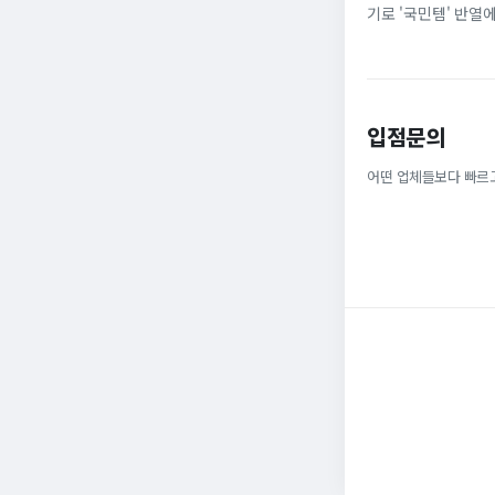
기로 '국민템' 반열
넓은 발볼과 부드러운
입점문의
어떤 업체들보다 빠르