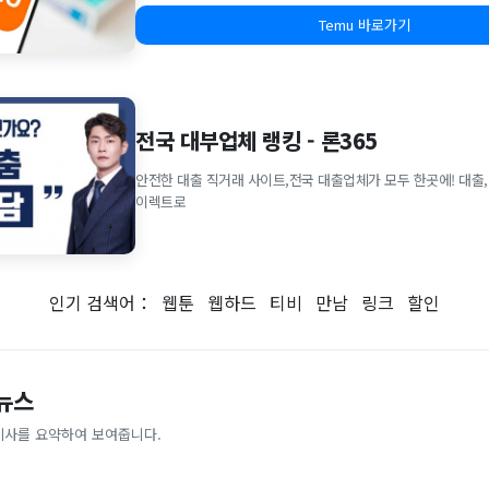
Temu 바로가기
전국 대부업체 랭킹 - 론365
안전한 대출 직거래 사이트,전국 대출업체가 모두 한곳에! 대출,
이렉트로
인기 검색어：
웹툰
웹하드
티비
만남
링크
할인
 뉴스
기사를 요약하여 보여줍니다.