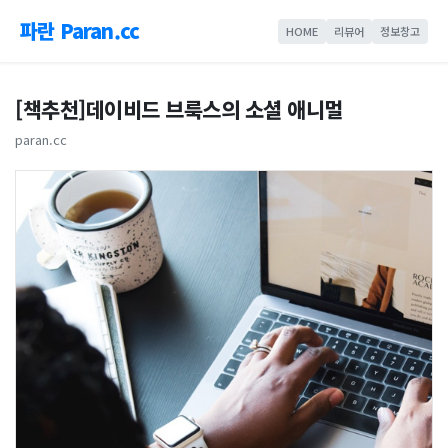
파란 Paran.cc
HOME
리뷰어
정보창고
[책추천]데이비드 브룩스의 소셜 애니멀
paran.cc