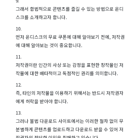
그래서 합법적으로 콘텐츠를 즐길 수 있는 방법으로 온디
스크를 소개하고자 합니다.
먼저 온디스크의 무료 쿠폰에 대해 알아보기 전에, 저작권
에 대해 알아보는 것이 중요합니다.
저작권이란 인간의 사상 또는 감정을 표현한 창작물인 저
작물에 대한 배타적이고 독점적인 권리를 의미합니다.
즉, 타인의 저작물을 이용하기 위해서는 반드시 저작권자
에게 허락을 받아야 합니다.
그러나 불법 다운로드 사이트에서는 이러한 절차 없이 무
분별하게 콘텐츠를 업로드하고 다운로드 받을 수 있어 저
작권자의 정당한 이익을 침해하고 있습니다.