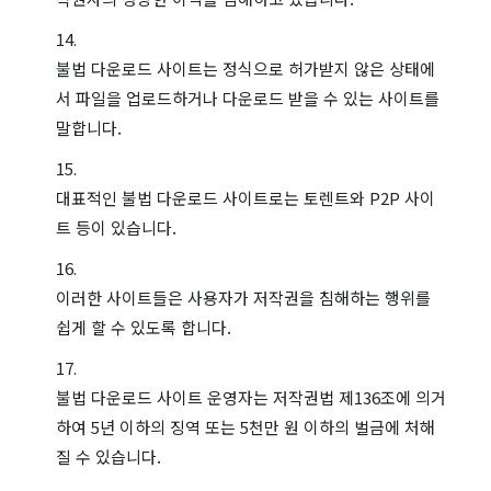
불법 다운로드 사이트는 정식으로 허가받지 않은 상태에
서 파일을 업로드하거나 다운로드 받을 수 있는 사이트를
말합니다.
대표적인 불법 다운로드 사이트로는 토렌트와 P2P 사이
트 등이 있습니다.
이러한 사이트들은 사용자가 저작권을 침해하는 행위를
쉽게 할 수 있도록 합니다.
불법 다운로드 사이트 운영자는 저작권법 제136조에 의거
하여 5년 이하의 징역 또는 5천만 원 이하의 벌금에 처해
질 수 있습니다.