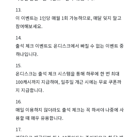
이 이벤트는 1인당 매월 1회 가능하므로, 매달 잊지 말고
참여해보세요.
출석 체크 이벤트도 온디스크에서 빠질 수 없는 이벤트 중
하나입니다.
온디스크는 출석 체크 시스템을 통해 하루에 한 번 최대
100캐시까지 지급하며, 일주일 개근 시에는 무료 쿠폰까
지 지급합니다.
매일 이용하지 않더라도 출석 체크는 꼭 하셔야 나중에 사
용할 때 매우 유용합니다.