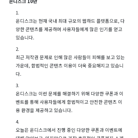
온디스크 10만
온디스크는 현재 국내 최대 규모의 웹하드 플랫폼으로, 다
양한 콘텐츠를 제공하며 사용자들에게 많은 인기를 얻고
있습니다.
최근 저작권 문제로 인해 많은 사람들이 피해를 보고 있는
가운데, 합법적인 콘텐츠 이용이 더욱 중요해지고 있습니
다.
온디스크는 이런 문제를 해결하기 위해 다양한 쿠폰과 이
벤트를 통해 사용자들에게 합법적이고 안전한 콘텐츠 이
용 환경을 제공하고 있습니다.
오늘은 온디스크에서 진행 중인 다양한 쿠폰과 이벤트에