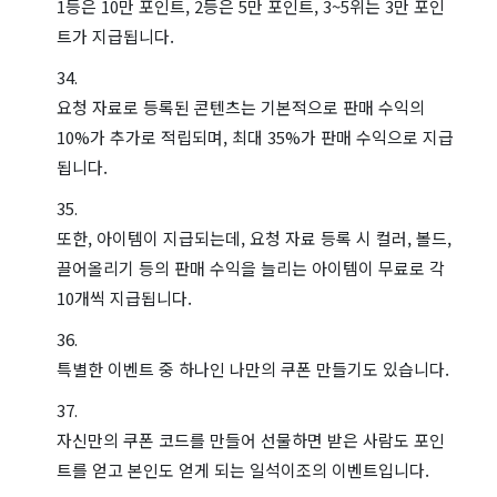
1등은 10만 포인트, 2등은 5만 포인트, 3~5위는 3만 포인
트가 지급됩니다.
요청 자료로 등록된 콘텐츠는 기본적으로 판매 수익의
10%가 추가로 적립되며, 최대 35%가 판매 수익으로 지급
됩니다.
또한, 아이템이 지급되는데, 요청 자료 등록 시 컬러, 볼드,
끌어올리기 등의 판매 수익을 늘리는 아이템이 무료로 각
10개씩 지급됩니다.
특별한 이벤트 중 하나인 나만의 쿠폰 만들기도 있습니다.
자신만의 쿠폰 코드를 만들어 선물하면 받은 사람도 포인
트를 얻고 본인도 얻게 되는 일석이조의 이벤트입니다.