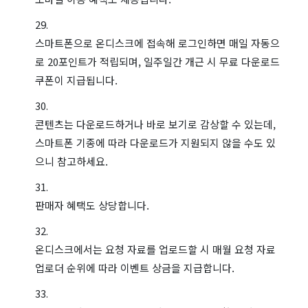
스마트폰으로 온디스크에 접속해 로그인하면 매일 자동으
로 20포인트가 적립되며, 일주일간 개근 시 무료 다운로드
쿠폰이 지급됩니다.
콘텐츠는 다운로드하거나 바로 보기로 감상할 수 있는데,
스마트폰 기종에 따라 다운로드가 지원되지 않을 수도 있
으니 참고하세요.
판매자 혜택도 상당합니다.
온디스크에서는 요청 자료를 업로드할 시 매월 요청 자료
업로더 순위에 따라 이벤트 상금을 지급합니다.